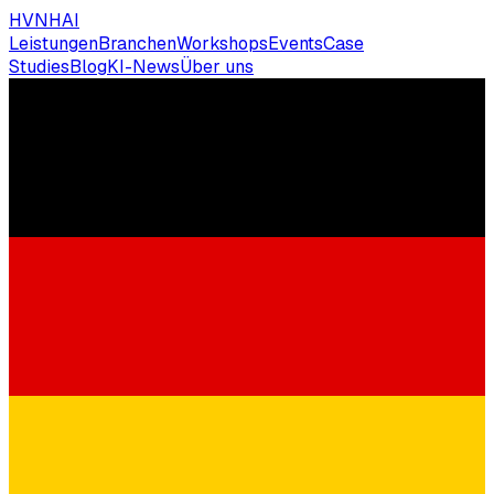
HVNH
AI
Leistungen
Branchen
Workshops
Events
Case
Studies
Blog
KI-News
Über uns