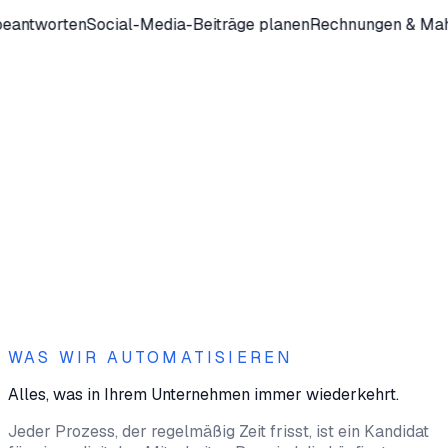
ial-Media-Beiträge planen
Rechnungen & Mahnwesen
Termin
100
%
24
/7
+
10
Std.
WAS WIR AUTOMATISIEREN
Alles, was in Ihrem Unternehmen immer wiederkehrt.
Jeder Prozess, der regelmäßig Zeit frisst, ist ein Kandidat