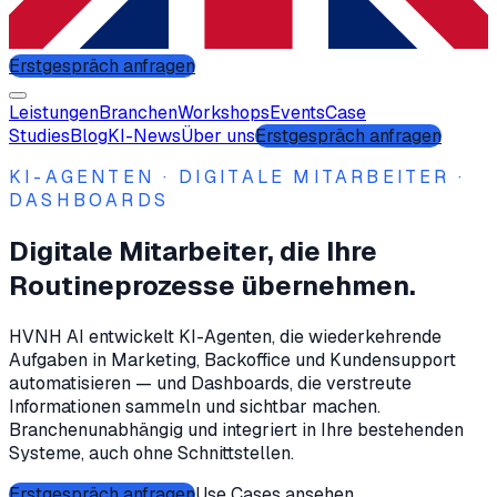
Erstgespräch anfragen
Leistungen
Branchen
Workshops
Events
Case
Studies
Blog
KI-News
Über uns
Erstgespräch anfragen
KI-AGENTEN · DIGITALE MITARBEITER ·
DASHBOARDS
Digitale Mitarbeiter, die Ihre
Routineprozesse
übernehmen.
HVNH AI entwickelt KI-Agenten, die wiederkehrende
Aufgaben in Marketing, Backoffice und Kundensupport
automatisieren — und Dashboards, die verstreute
Informationen sammeln und sichtbar machen.
Branchenunabhängig und integriert in Ihre bestehenden
Systeme, auch ohne Schnittstellen.
Erstgespräch anfragen
Use Cases ansehen