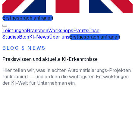
Erstgespräch anfragen
Leistungen
Branchen
Workshops
Events
Case
Studies
Blog
KI-News
Über uns
Erstgespräch anfragen
BLOG & NEWS
Praxiswissen und aktuelle KI-Erkenntnisse.
Hier teilen wir, was in echten Automatisierungs-Projekten
funktioniert — und ordnen die wichtigsten Entwicklungen
der KI-Welt für Unternehmen ein.
News
04. Juli 2026
•
3 Min. Lesezeit