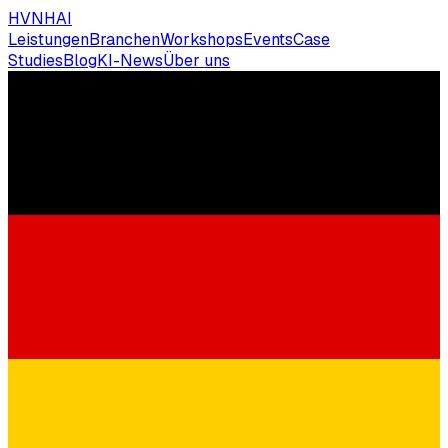
HVNH
AI
Leistungen
Branchen
Workshops
Events
Case
Studies
Blog
KI-News
Über uns