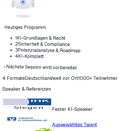
Heutiges Programm
1
KI-Grundlagen & Recht
2
Sicherheit & Compliance
3
Potenzialanalyse & Roadmap
4
KI-Komplett
›
Nächste Session wird vorbereitet
4 Formate
Deutschlandweit vor Ort
1000+ Teilnehmer
Speaker & Referenzen
Fester KI-Speaker
Ausgewähltes Talent