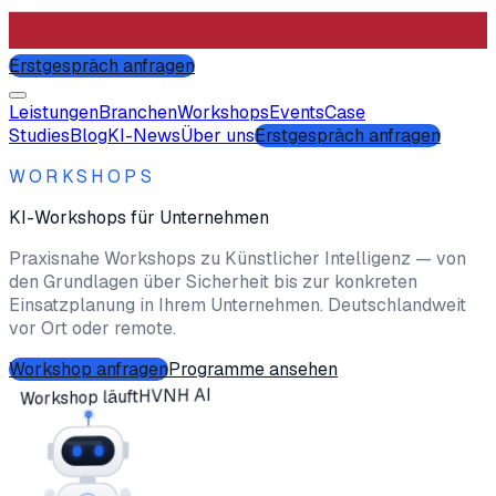
Erstgespräch anfragen
Leistungen
Branchen
Workshops
Events
Case
Studies
Blog
KI-News
Über uns
Erstgespräch anfragen
WORKSHOPS
KI-Workshops
für Unternehmen
Praxisnahe Workshops zu Künstlicher Intelligenz — von
den Grundlagen über Sicherheit bis zur konkreten
Einsatzplanung in Ihrem Unternehmen. Deutschlandweit
vor Ort oder remote.
Workshop anfragen
Programme ansehen
HVNH AI
Workshop läuft