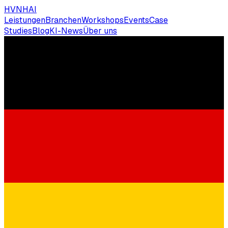
HVNH
AI
Leistungen
Branchen
Workshops
Events
Case
Studies
Blog
KI-News
Über uns