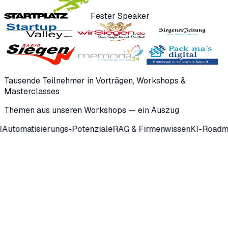
Fester Speaker
Tausende Teilnehmer in Vorträgen, Workshops &
Masterclasses
Themen aus unseren Workshops — ein Auszug
tisierungs-Potenziale
RAG & Firmenwissen
KI-Roadmap
Liv
4
1000
+