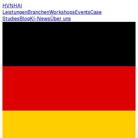
HVNH
AI
Leistungen
Branchen
Workshops
Events
Case
Studies
Blog
KI-News
Über uns