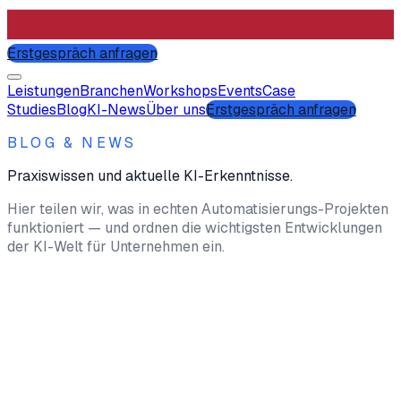
Erstgespräch anfragen
Leistungen
Branchen
Workshops
Events
Case
Studies
Blog
KI-News
Über uns
Erstgespräch anfragen
BLOG & NEWS
Praxiswissen und aktuelle KI-Erkenntnisse.
Hier teilen wir, was in echten Automatisierungs-Projekten
funktioniert — und ordnen die wichtigsten Entwicklungen
der KI-Welt für Unternehmen ein.
News
04. Juli 2026
•
3 Min. Lesezeit