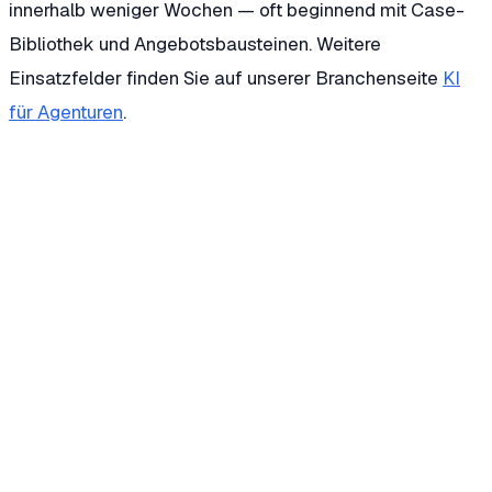
innerhalb weniger Wochen — oft beginnend mit Case-
Bibliothek und Angebotsbausteinen. Weitere
Einsatzfelder finden Sie auf unserer Branchenseite
KI
für Agenturen
.
Wie viel Zeit spart ein KI-Agent bei der Pitch-
Vorbereitung?