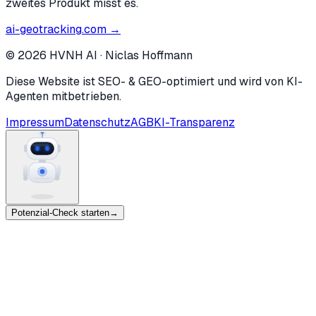
zweites Produkt misst es.
ai-geotracking.com →
©
2026
HVNH AI
·
Niclas Hoffmann
Diese Website ist SEO- & GEO-optimiert und wird von KI-
Agenten mitbetrieben.
Impressum
Datenschutz
AGB
KI-Transparenz
Potenzial-Check starten
→