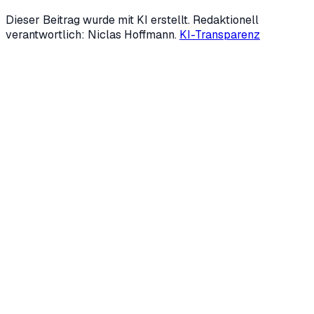
LinkedIn
↗
Mehr über uns →
Dieser Beitrag wurde mit KI erstellt. Redaktionell
verantwortlich: Niclas Hoffmann.
KI-Transparenz
Kostenloses Erstgespräch anfragen