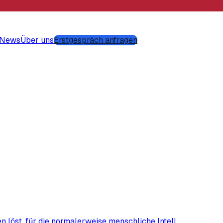
-News
Über uns
Erstgespräch anfragen
en löst, für die normalerweise menschliche Intell…