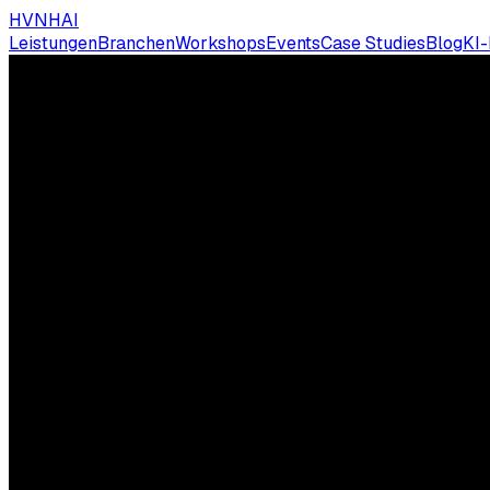
HVNH
AI
Leistungen
Branchen
Workshops
Events
Case Studies
Blog
KI