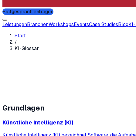
Erstgespräch anfragen
Leistungen
Branchen
Workshops
Events
Case Studies
Blog
KI
Start
/
KI-Glossar
Grundlagen
Künstliche Intelligenz (KI)
Künstliche Intelligenz (KI) bezeichnet Software, die Aufgab