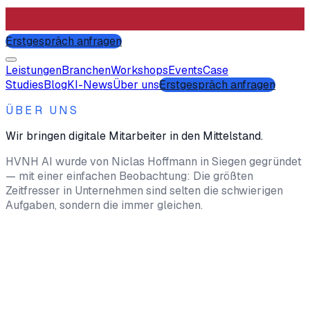
Erstgespräch anfragen
Leistungen
Branchen
Workshops
Events
Case
Studies
Blog
KI-News
Über uns
Erstgespräch anfragen
ÜBER UNS
Wir bringen digitale Mitarbeiter in den Mittelstand.
HVNH AI
wurde von
Niclas Hoffmann
in
Siegen
gegründet
— mit einer einfachen Beobachtung: Die größten
Zeitfresser in Unternehmen sind selten die schwierigen
Aufgaben, sondern die immer gleichen.