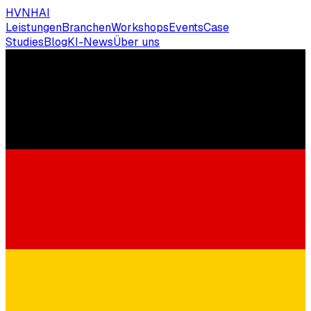
HVNH
AI
Leistungen
Branchen
Workshops
Events
Case
Studies
Blog
KI-News
Über uns