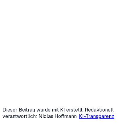
Niclas Hoffmann
Gründer & Geschäftsführer
,
HVNH AI
Niclas Hoffmann entwickelt mit
HVNH AI
KI-Agenten und
digitale Mitarbeiter, die wiederkehrende Prozesse im
Mittelstand übernehmen — von Marketing über
Backoffice bis Kundensupport. Mit 19 gründete er zwei
Unternehmen; heute ist er fester KI-Speaker der IHK
Siegen und beschäftigt sich intensiv mit Automatisierung
und Generative Engine Optimization (GEO).
LinkedIn
↗
Mehr über uns →
Dieser Beitrag wurde mit KI erstellt. Redaktionell
verantwortlich: Niclas Hoffmann.
KI-Transparenz