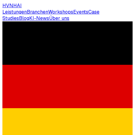
HVNH
AI
Leistungen
Branchen
Workshops
Events
Case
Studies
Blog
KI-News
Über uns