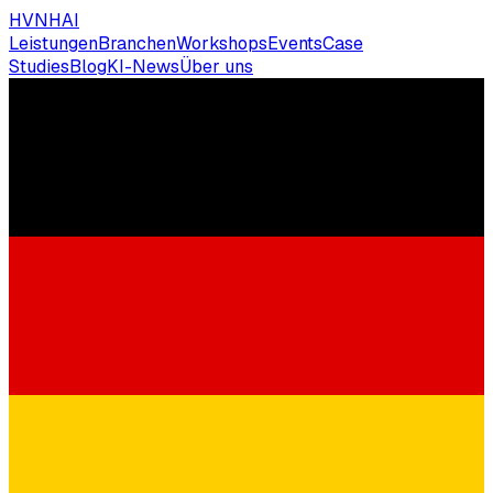
HVNH
AI
Leistungen
Branchen
Workshops
Events
Case
Studies
Blog
KI-News
Über uns