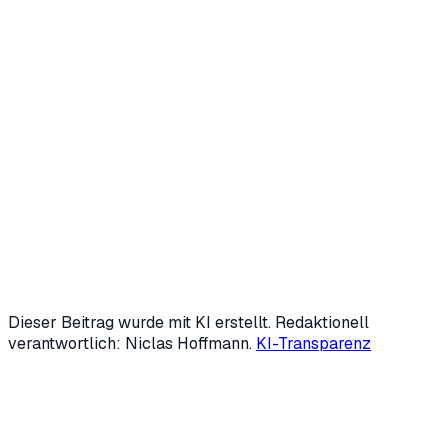
Niclas Hoffmann
Gründer & Geschäftsführer
,
HVNH AI
Niclas Hoffmann entwickelt mit
HVNH AI
KI-Agenten und
digitale Mitarbeiter, die wiederkehrende Prozesse im
Mittelstand übernehmen — von Marketing über
Backoffice bis Kundensupport. Mit 19 gründete er zwei
Unternehmen; heute ist er fester KI-Speaker der IHK
Siegen und beschäftigt sich intensiv mit Automatisierung
und Generative Engine Optimization (GEO).
LinkedIn
↗
Mehr über uns →
Dieser Beitrag wurde mit KI erstellt. Redaktionell
verantwortlich: Niclas Hoffmann.
KI-Transparenz