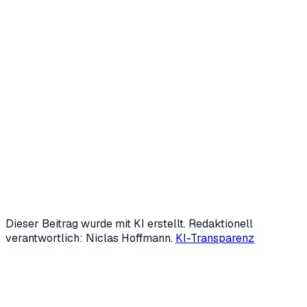
Niclas Hoffmann
Gründer & Geschäftsführer
,
HVNH AI
Niclas Hoffmann entwickelt mit
HVNH AI
KI-Agenten und
digitale Mitarbeiter, die wiederkehrende Prozesse im
Mittelstand übernehmen — von Marketing über
Backoffice bis Kundensupport. Mit 19 gründete er zwei
Unternehmen; heute ist er fester KI-Speaker der IHK
Siegen und beschäftigt sich intensiv mit Automatisierung
und Generative Engine Optimization (GEO).
LinkedIn
↗
Mehr über uns →
Dieser Beitrag wurde mit KI erstellt. Redaktionell
verantwortlich: Niclas Hoffmann.
KI-Transparenz