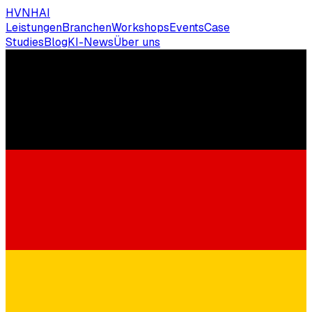
HVNH
AI
Leistungen
Branchen
Workshops
Events
Case
Studies
Blog
KI-News
Über uns