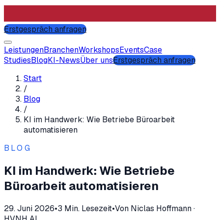
Erstgespräch anfragen
Leistungen
Branchen
Workshops
Events
Case
Studies
Blog
KI-News
Über uns
Erstgespräch anfragen
Start
/
Blog
/
KI im Handwerk: Wie Betriebe Büroarbeit
automatisieren
BLOG
KI im Handwerk: Wie Betriebe
Büroarbeit automatisieren
29. Juni 2026
•
3
Min. Lesezeit
•
Von
Niclas Hoffmann
·
HVNH AI