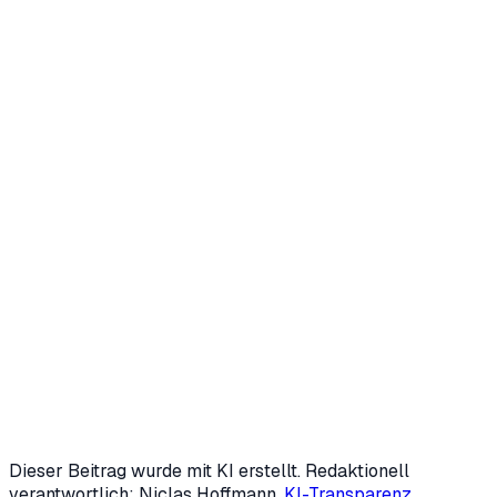
Niclas Hoffmann
Gründer & Geschäftsführer
,
HVNH AI
Niclas Hoffmann entwickelt mit
HVNH AI
KI-Agenten und
digitale Mitarbeiter, die wiederkehrende Prozesse im
Mittelstand übernehmen — von Marketing über
Backoffice bis Kundensupport. Mit 19 gründete er zwei
Unternehmen; heute ist er fester KI-Speaker der IHK
Siegen und beschäftigt sich intensiv mit Automatisierung
und Generative Engine Optimization (GEO).
LinkedIn
↗
Mehr über uns →
Dieser Beitrag wurde mit KI erstellt. Redaktionell
verantwortlich: Niclas Hoffmann.
KI-Transparenz