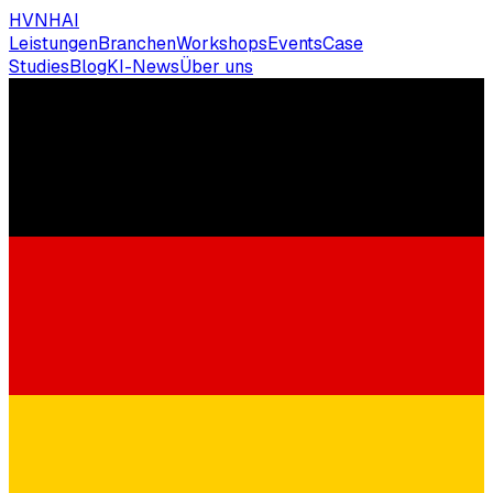
HVNH
AI
Leistungen
Branchen
Workshops
Events
Case
Studies
Blog
KI-News
Über uns