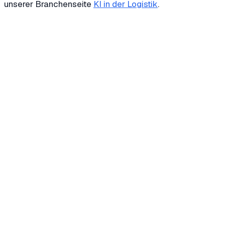
unserer Branchenseite
KI in der Logistik
.
Wie hilft ein KI-Agent bei Fahrerausfällen?