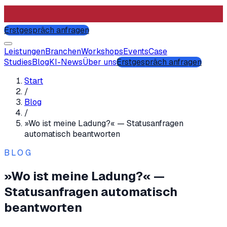
Erstgespräch anfragen
Leistungen
Branchen
Workshops
Events
Case
Studies
Blog
KI-News
Über uns
Erstgespräch anfragen
Start
/
Blog
/
»Wo ist meine Ladung?« — Statusanfragen
automatisch beantworten
BLOG
»Wo ist meine Ladung?« —
Statusanfragen automatisch
beantworten