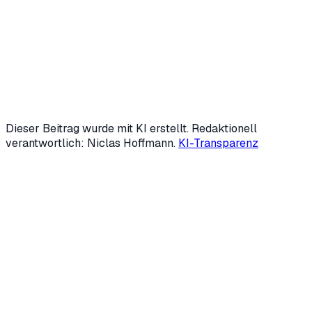
Niclas Hoffmann entwickelt mit
HVNH AI
KI-Agenten und
digitale Mitarbeiter, die wiederkehrende Prozesse im
Mittelstand übernehmen — von Marketing über
Backoffice bis Kundensupport. Mit 19 gründete er zwei
Unternehmen; heute ist er fester KI-Speaker der IHK
Siegen und beschäftigt sich intensiv mit Automatisierung
und Generative Engine Optimization (GEO).
LinkedIn
↗
Mehr über uns →
Dieser Beitrag wurde mit KI erstellt. Redaktionell
verantwortlich: Niclas Hoffmann.
KI-Transparenz