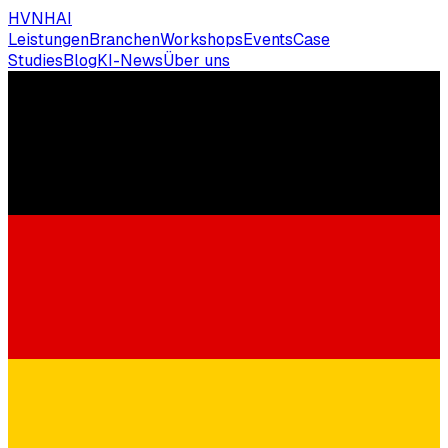
HVNH
AI
Leistungen
Branchen
Workshops
Events
Case
Studies
Blog
KI-News
Über uns