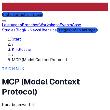
Erstgespräch anfragen
Leistungen
Branchen
Workshops
Events
Case
Studies
Blog
KI-News
Über uns
Erstgespräch anfragen
Start
/
KI-Glossar
/
MCP (Model Context Protocol)
TECHNIK
MCP (Model Context
Protocol)
Kurz beantwortet