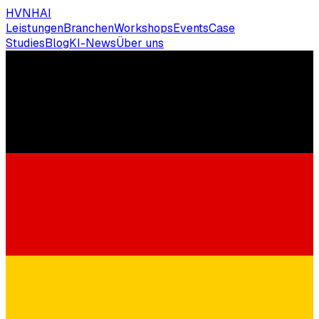
HVNH
AI
Leistungen
Branchen
Workshops
Events
Case
Studies
Blog
KI-News
Über uns