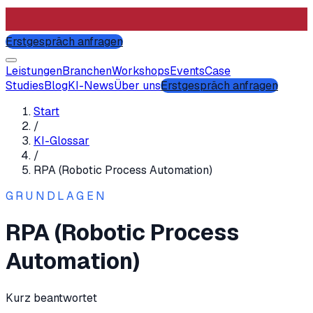
Erstgespräch anfragen
Leistungen
Branchen
Workshops
Events
Case
Studies
Blog
KI-News
Über uns
Erstgespräch anfragen
Start
/
KI-Glossar
/
RPA (Robotic Process Automation)
GRUNDLAGEN
RPA (Robotic Process
Automation)
Kurz beantwortet