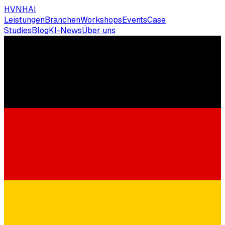
HVNH
AI
Leistungen
Branchen
Workshops
Events
Case
Studies
Blog
KI-News
Über uns