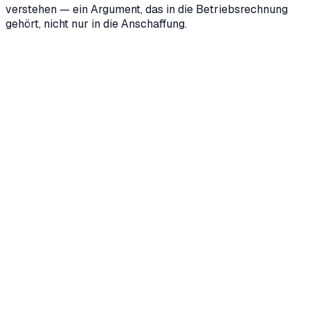
verstehen — ein Argument, das in die Betriebsrechnung
gehört, nicht nur in die Anschaffung.
Wie merken wir, wenn ein RPA-Bot nicht mehr richtig
läuft?
+
Ist RPA veraltet, seit es KI-Agenten gibt?
+
Was kostet die Wartung von RPA-Bots?
+