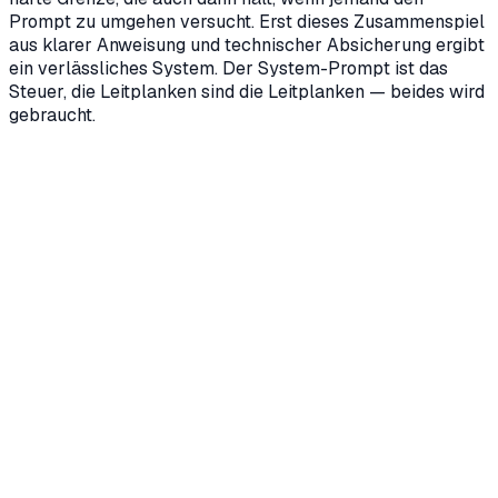
Prompt zu umgehen versucht. Erst dieses Zusammenspiel
aus klarer Anweisung und technischer Absicherung ergibt
ein verlässliches System. Der System-Prompt ist das
Steuer, die Leitplanken sind die Leitplanken — beides wird
gebraucht.
Können Nutzer den System-Prompt aushebeln?
+
Wer schreibt und pflegt den System-Prompt?
+
Wie oft muss ein System-Prompt angepasst werden?
+