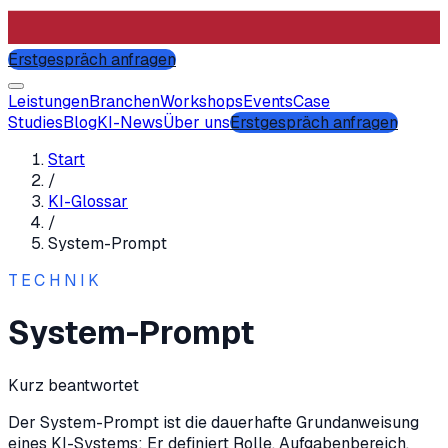
Erstgespräch anfragen
Leistungen
Branchen
Workshops
Events
Case
Studies
Blog
KI-News
Über uns
Erstgespräch anfragen
Start
/
KI-Glossar
/
System-Prompt
TECHNIK
System-Prompt
Kurz beantwortet
Der System-Prompt ist die dauerhafte Grundanweisung
eines KI-Systems: Er definiert Rolle, Aufgabenbereich,