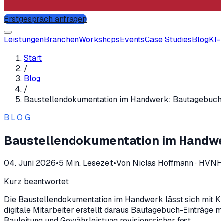
Erstgespräch anfragen
Leistungen
Branchen
Workshops
Events
Case Studies
Blog
KI
Start
/
Blog
/
Baustellendokumentation im Handwerk: Bautagebuch 
BLOG
Baustellendokumentation im Handwe
04. Juni 2026
•
5
Min. Lesezeit
•
Von
Niclas Hoffmann
·
HVNH
Kurz beantwortet
Die Baustellendokumentation im Handwerk lässt sich mit KI
digitale Mitarbeiter erstellt daraus Bautagebuch-Einträge 
Bauleitung und Gewährleistung revisionssicher fest.