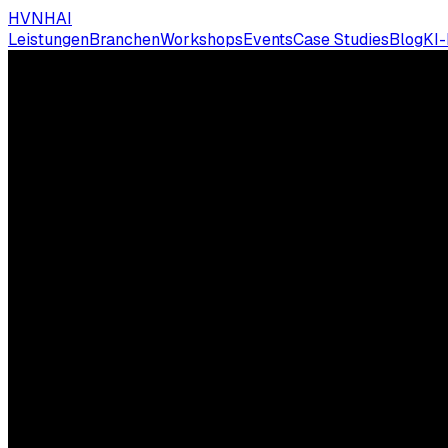
HVNH
AI
Leistungen
Branchen
Workshops
Events
Case Studies
Blog
KI