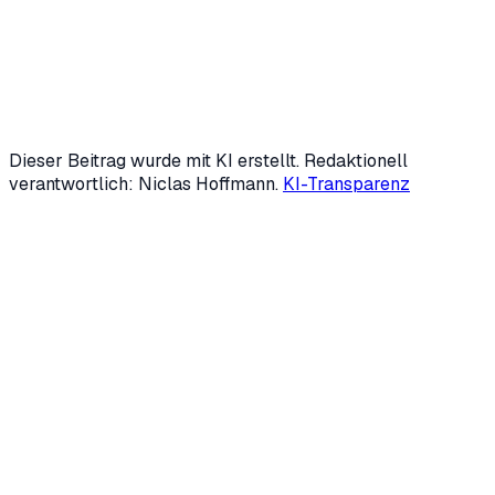
Mittelstand übernehmen — von Marketing über
Backoffice bis Kundensupport. Mit 19 gründete er zwei
Unternehmen; heute ist er fester KI-Speaker der IHK
Siegen und beschäftigt sich intensiv mit Automatisierung
und Generative Engine Optimization (GEO).
LinkedIn
↗
Mehr über uns →
Dieser Beitrag wurde mit KI erstellt. Redaktionell
verantwortlich: Niclas Hoffmann.
KI-Transparenz
Kostenloses Erstgespräch anfragen