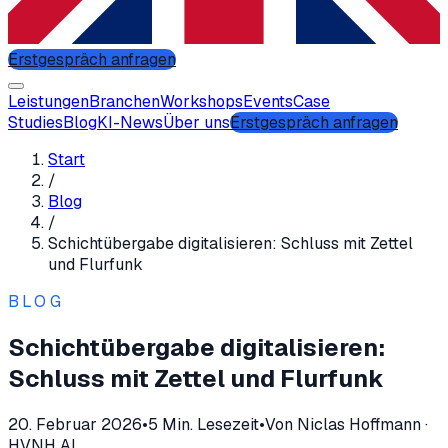
Erstgespräch anfragen
Leistungen
Branchen
Workshops
Events
Case
Studies
Blog
KI-News
Über uns
Erstgespräch anfragen
Start
/
Blog
/
Schichtübergabe digitalisieren: Schluss mit Zettel
und Flurfunk
BLOG
Schichtübergabe digitalisieren:
Schluss mit Zettel und Flurfunk
20. Februar 2026
•
5
Min. Lesezeit
•
Von
Niclas Hoffmann
·
HVNH AI