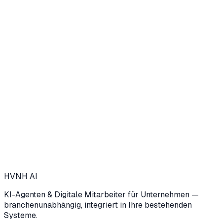
→
Insight
29. Mai 2026
→
HVNH
AI
KI-Agenten & Digitale Mitarbeiter für Unternehmen —
branchenunabhängig, integriert in Ihre bestehenden
Systeme.