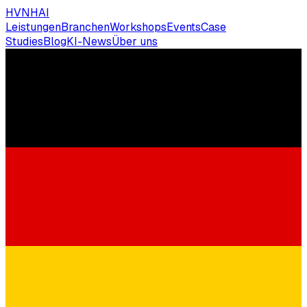
HVNH
AI
Leistungen
Branchen
Workshops
Events
Case
Studies
Blog
KI-News
Über uns