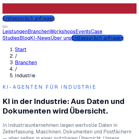
Erstgespräch anfragen
Leistungen
Branchen
Workshops
Events
Case
Studies
Blog
KI-News
Über uns
Erstgespräch anfragen
Start
/
Branchen
/
Industrie
KI-AGENTEN FÜR
INDUSTRIE
KI in der Industrie: Aus Daten und
Dokumenten wird Übersicht.
In Industrieunternehmen liegen wertvolle Daten in
Zeiterfassung, Maschinen, Dokumenten und Postfächern
— aber selten in einer nutzbaren Übersicht. Unsere