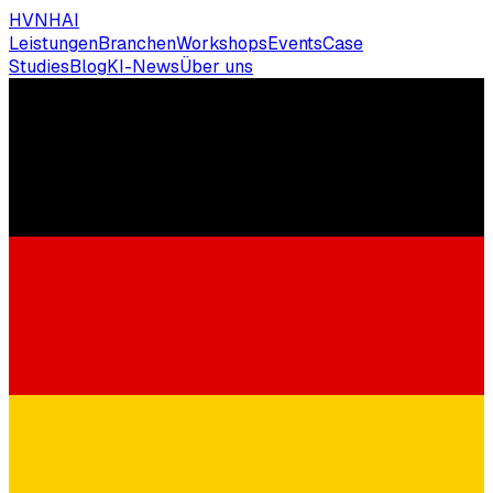
HVNH
AI
Leistungen
Branchen
Workshops
Events
Case
Studies
Blog
KI-News
Über uns