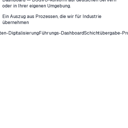
oder in Ihrer eigenen Umgebung.
Ein Auszug aus Prozessen, die wir für
Industrie
übernehmen
isierung
Führungs-Dashboard
Schichtübergabe-Protokolle
Wa