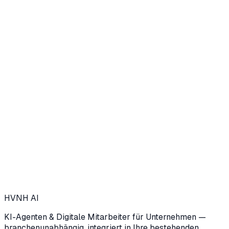
Oder finden Sie es in unter 3 Minuten heraus — mit unserem KI-
Agenten
HVNH
AI
KI-Agenten & Digitale Mitarbeiter für Unternehmen —
branchenunabhängig, integriert in Ihre bestehenden