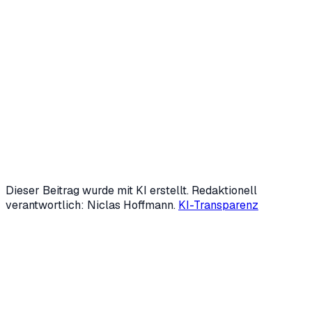
Niclas Hoffmann
Gründer & Geschäftsführer
,
HVNH AI
Niclas Hoffmann entwickelt mit
HVNH AI
KI-Agenten und
digitale Mitarbeiter, die wiederkehrende Prozesse im
Mittelstand übernehmen — von Marketing über
Backoffice bis Kundensupport. Mit 19 gründete er zwei
Unternehmen; heute ist er fester KI-Speaker der IHK
Siegen und beschäftigt sich intensiv mit Automatisierung
und Generative Engine Optimization (GEO).
LinkedIn
↗
Mehr über uns →
Dieser Beitrag wurde mit KI erstellt. Redaktionell
verantwortlich: Niclas Hoffmann.
KI-Transparenz