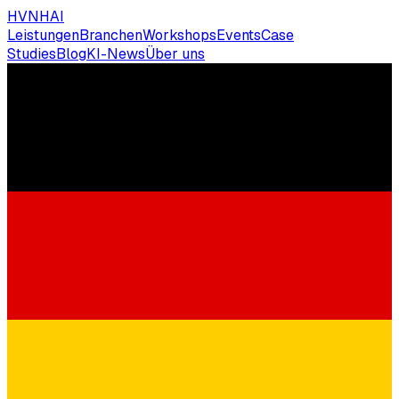
HVNH
AI
Leistungen
Branchen
Workshops
Events
Case
Studies
Blog
KI-News
Über uns