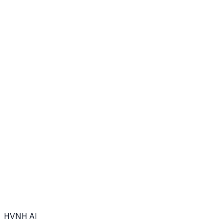
Insight
03. April 2026
→
Insight
28. März 2026
→
HVNH
AI