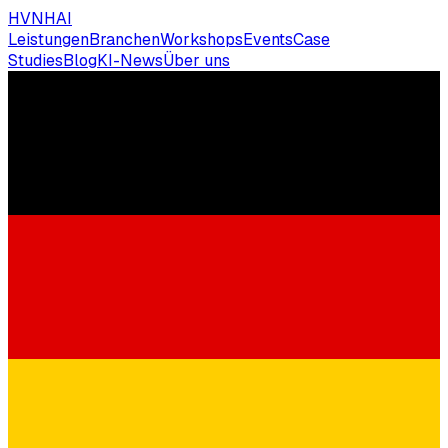
HVNH
AI
Leistungen
Branchen
Workshops
Events
Case
Studies
Blog
KI-News
Über uns