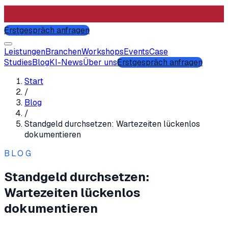
Erstgespräch anfragen
Leistungen
Branchen
Workshops
Events
Case
Studies
Blog
KI-News
Über uns
Erstgespräch anfragen
Start
/
Blog
/
Standgeld durchsetzen: Wartezeiten lückenlos
dokumentieren
BLOG
Standgeld durchsetzen:
Wartezeiten lückenlos
dokumentieren