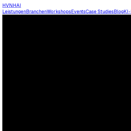
HVNH
AI
Leistungen
Branchen
Workshops
Events
Case Studies
Blog
KI