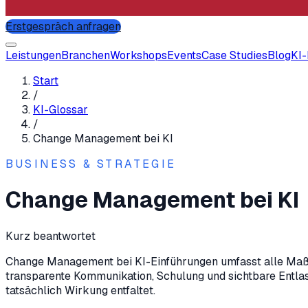
Erstgespräch anfragen
Leistungen
Branchen
Workshops
Events
Case Studies
Blog
KI
Start
/
KI-Glossar
/
Change Management bei KI
BUSINESS & STRATEGIE
Change Management bei KI
Kurz beantwortet
Change Management bei KI-Einführungen umfasst alle Maßn
transparente Kommunikation, Schulung und sichtbare Entlas
tatsächlich Wirkung entfaltet.