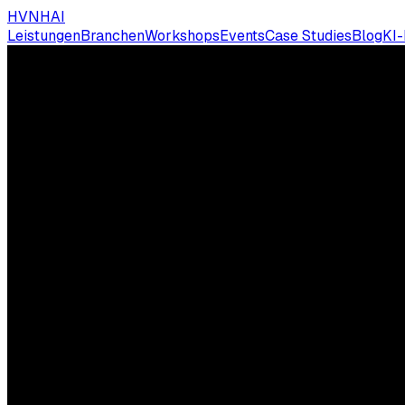
HVNH
AI
Leistungen
Branchen
Workshops
Events
Case Studies
Blog
KI