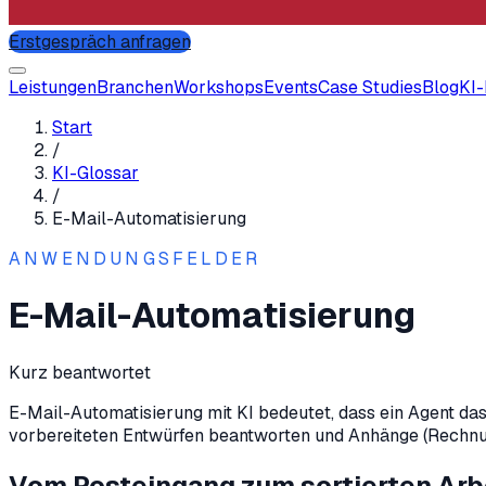
Erstgespräch anfragen
Leistungen
Branchen
Workshops
Events
Case Studies
Blog
KI
Start
/
KI-Glossar
/
E-Mail-Automatisierung
ANWENDUNGSFELDER
E-Mail-Automatisierung
Kurz beantwortet
E-Mail-Automatisierung mit KI bedeutet, dass ein Agent das
vorbereiteten Entwürfen beantworten und Anhänge (Rechnung
Vom Posteingang zum sortierten Arb