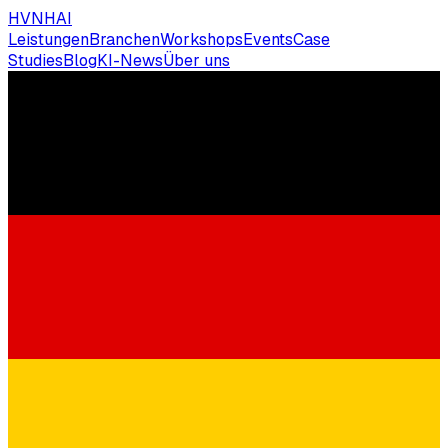
HVNH
AI
Leistungen
Branchen
Workshops
Events
Case
Studies
Blog
KI-News
Über uns