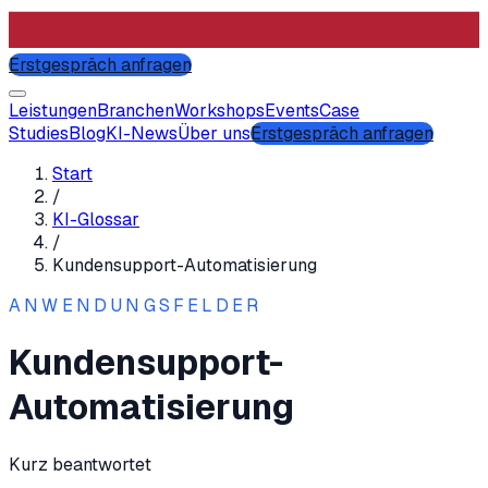
Erstgespräch anfragen
Leistungen
Branchen
Workshops
Events
Case
Studies
Blog
KI-News
Über uns
Erstgespräch anfragen
Start
/
KI-Glossar
/
Kundensupport-Automatisierung
ANWENDUNGSFELDER
Kundensupport-
Automatisierung
Kurz beantwortet