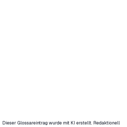
Kostenloses Erstgespräch anfragen
Oder KI-Potenzial-Check starten (3 Min.)
Dieser Glossareintrag wurde mit KI erstellt. Redaktionell