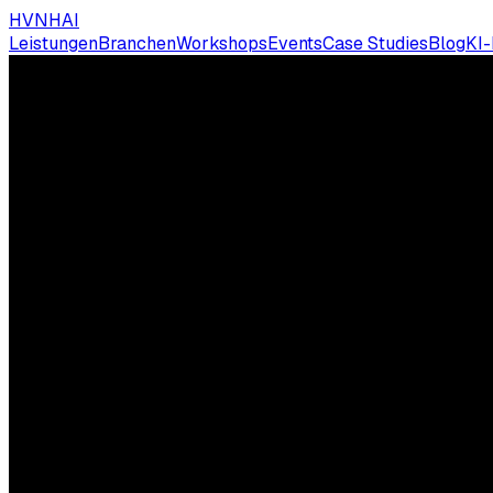
HVNH
AI
Leistungen
Branchen
Workshops
Events
Case Studies
Blog
KI