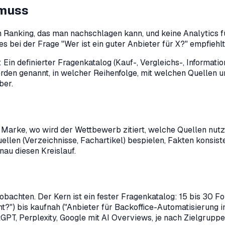
 muss
in Ranking, das man nachschlagen kann, und keine Analytics 
bei der Frage "Wer ist ein guter Anbieter für X?" empfiehlt,
in definierter Fragenkatalog (Kauf-, Vergleichs-, Informati
n genannt, in welcher Reihenfolge, mit welchen Quellen und 
ber.
ie Marke, wo wird der Wettbewerb zitiert, welche Quellen n
tquellen (Verzeichnisse, Fachartikel) bespielen, Fakten konsi
au diesen Kreislauf.
obachten. Der Kern ist ein fester Fragenkatalog: 15 bis 30 F
?") bis kaufnah ("Anbieter für Backoffice-Automatisierung im
GPT, Perplexity, Google mit AI Overviews, je nach Zielgruppe