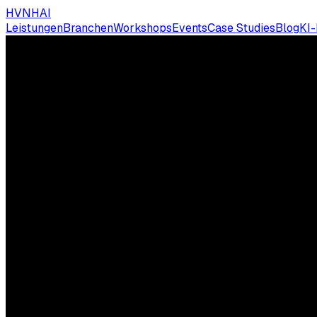
HVNH
AI
Leistungen
Branchen
Workshops
Events
Case Studies
Blog
KI