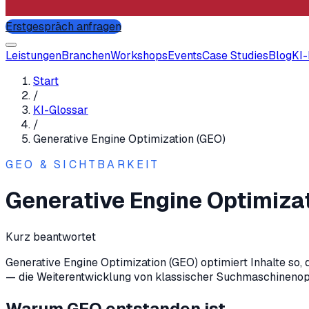
Erstgespräch anfragen
Leistungen
Branchen
Workshops
Events
Case Studies
Blog
KI
Start
/
KI-Glossar
/
Generative Engine Optimization (GEO)
GEO & SICHTBARKEIT
Generative Engine Optimiza
Kurz beantwortet
Generative Engine Optimization (GEO) optimiert Inhalte so, 
— die Weiterentwicklung von klassischer Suchmaschinenopti
Warum GEO entstanden ist