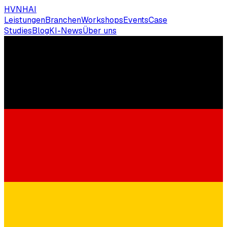
HVNH
AI
Leistungen
Branchen
Workshops
Events
Case
Studies
Blog
KI-News
Über uns