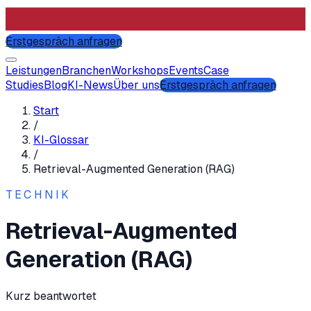
Erstgespräch anfragen
Leistungen
Branchen
Workshops
Events
Case
Studies
Blog
KI-News
Über uns
Erstgespräch anfragen
Start
/
KI-Glossar
/
Retrieval-Augmented Generation (RAG)
TECHNIK
Retrieval-Augmented
Generation (RAG)
Kurz beantwortet