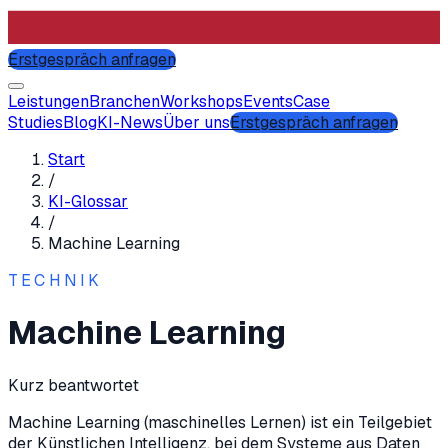
Erstgespräch anfragen
Leistungen
Branchen
Workshops
Events
Case
Studies
Blog
KI-News
Über uns
Erstgespräch anfragen
Start
/
KI-Glossar
/
Machine Learning
TECHNIK
Machine Learning
Kurz beantwortet
Machine Learning (maschinelles Lernen) ist ein Teilgebiet
der Künstlichen Intelligenz, bei dem Systeme aus Daten