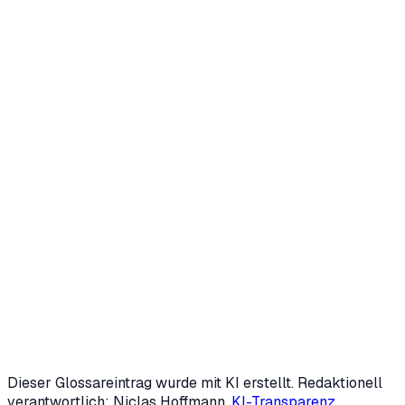
Kostenloses Erstgespräch anfragen
Oder KI-Potenzial-Check starten (3 Min.)
Dieser Glossareintrag wurde mit KI erstellt. Redaktionell
verantwortlich: Niclas Hoffmann.
KI-Transparenz