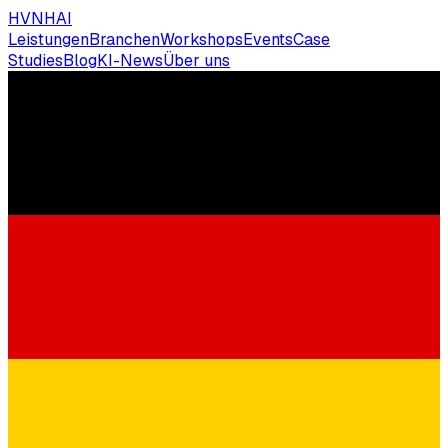
HVNH
AI
Leistungen
Branchen
Workshops
Events
Case
Studies
Blog
KI-News
Über uns