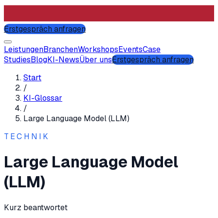
Erstgespräch anfragen
Leistungen
Branchen
Workshops
Events
Case
Studies
Blog
KI-News
Über uns
Erstgespräch anfragen
Start
/
KI-Glossar
/
Large Language Model (LLM)
TECHNIK
Large Language Model
(LLM)
Kurz beantwortet