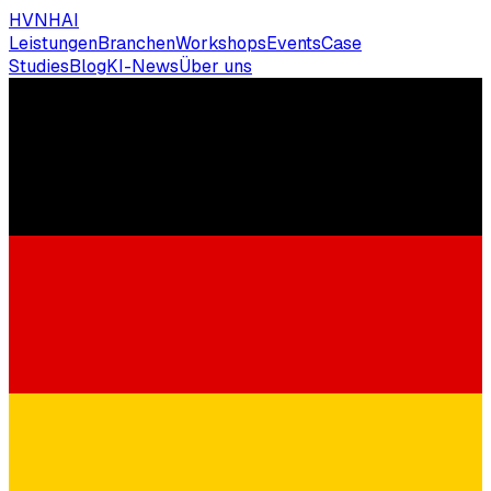
HVNH
AI
Leistungen
Branchen
Workshops
Events
Case
Studies
Blog
KI-News
Über uns