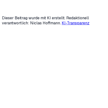
Siegen und beschäftigt sich intensiv mit Automatisierung
und Generative Engine Optimization (GEO).
LinkedIn
↗
Mehr über uns →
Dieser Beitrag wurde mit KI erstellt. Redaktionell
verantwortlich: Niclas Hoffmann.
KI-Transparenz
Kostenloses Erstgespräch anfragen