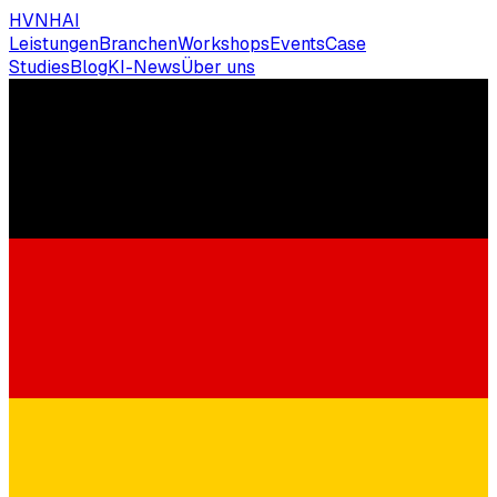
HVNH
AI
Leistungen
Branchen
Workshops
Events
Case
Studies
Blog
KI-News
Über uns