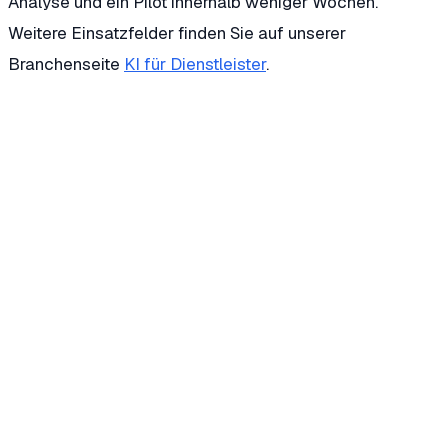
Analyse und ein Pilot innerhalb weniger Wochen.
Weitere Einsatzfelder finden Sie auf unserer
Branchenseite
KI für Dienstleister
.
Was übernimmt ein KI-Agent beim Mandanten-
Onboarding?