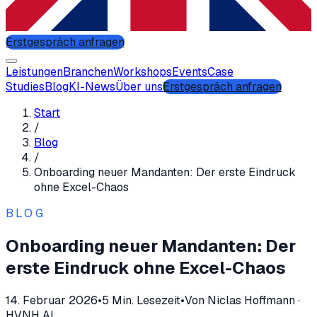
Erstgespräch anfragen
Leistungen
Branchen
Workshops
Events
Case
Studies
Blog
KI-News
Über uns
Erstgespräch anfragen
Start
/
Blog
/
Onboarding neuer Mandanten: Der erste Eindruck
ohne Excel-Chaos
BLOG
Onboarding neuer Mandanten: Der
erste Eindruck ohne Excel-Chaos
14. Februar 2026
•
5
Min. Lesezeit
•
Von
Niclas Hoffmann
·
HVNH AI