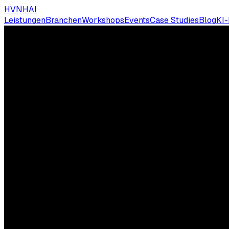
HVNH
AI
Leistungen
Branchen
Workshops
Events
Case Studies
Blog
KI