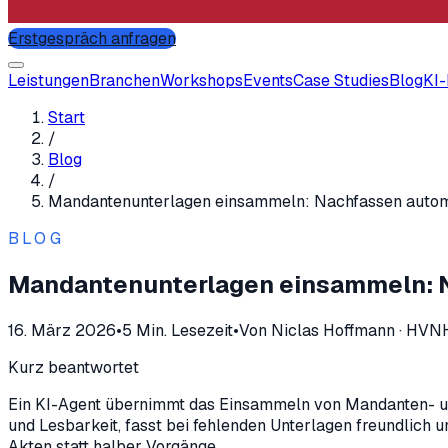
Erstgespräch anfragen
Leistungen
Branchen
Workshops
Events
Case Studies
Blog
KI
Start
/
Blog
/
Mandantenunterlagen einsammeln: Nachfassen autom
BLOG
Mandantenunterlagen einsammeln: N
16. März 2026
•
5
Min. Lesezeit
•
Von
Niclas Hoffmann
·
HVNH
Kurz beantwortet
Ein KI-Agent übernimmt das Einsammeln von Mandanten- und
und Lesbarkeit, fasst bei fehlenden Unterlagen freundlich 
Akten statt halber Vorgänge.