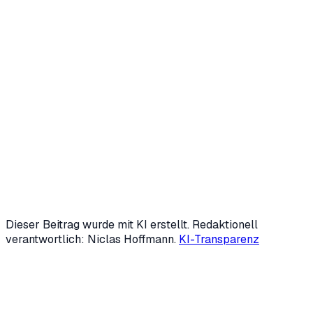
Niclas Hoffmann
Gründer & Geschäftsführer
,
HVNH AI
Niclas Hoffmann entwickelt mit
HVNH AI
KI-Agenten und
digitale Mitarbeiter, die wiederkehrende Prozesse im
Mittelstand übernehmen — von Marketing über
Backoffice bis Kundensupport. Mit 19 gründete er zwei
Unternehmen; heute ist er fester KI-Speaker der IHK
Siegen und beschäftigt sich intensiv mit Automatisierung
und Generative Engine Optimization (GEO).
LinkedIn
↗
Mehr über uns →
Dieser Beitrag wurde mit KI erstellt. Redaktionell
verantwortlich: Niclas Hoffmann.
KI-Transparenz