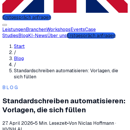
Erstgespräch anfragen
Leistungen
Branchen
Workshops
Events
Case
Studies
Blog
KI-News
Über uns
Erstgespräch anfragen
Start
/
Blog
/
Standardschreiben automatisieren: Vorlagen, die
sich füllen
BLOG
Standardschreiben automatisieren:
Vorlagen, die sich füllen
27. April 2026
•
5
Min. Lesezeit
•
Von
Niclas Hoffmann
·
HVNH AI