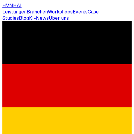
HVNH
AI
Leistungen
Branchen
Workshops
Events
Case
Studies
Blog
KI-News
Über uns