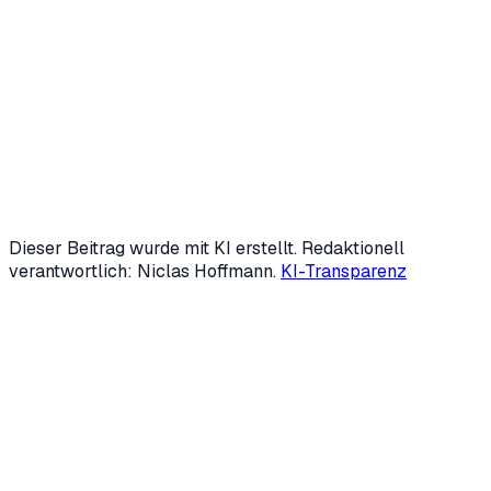
Gründer & Geschäftsführer
,
HVNH AI
Niclas Hoffmann entwickelt mit
HVNH AI
KI-Agenten und
digitale Mitarbeiter, die wiederkehrende Prozesse im
Mittelstand übernehmen — von Marketing über
Backoffice bis Kundensupport. Mit 19 gründete er zwei
Unternehmen; heute ist er fester KI-Speaker der IHK
Siegen und beschäftigt sich intensiv mit Automatisierung
und Generative Engine Optimization (GEO).
LinkedIn
↗
Mehr über uns →
Dieser Beitrag wurde mit KI erstellt. Redaktionell
verantwortlich: Niclas Hoffmann.
KI-Transparenz