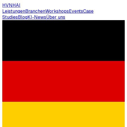
HVNH
AI
Leistungen
Branchen
Workshops
Events
Case
Studies
Blog
KI-News
Über uns