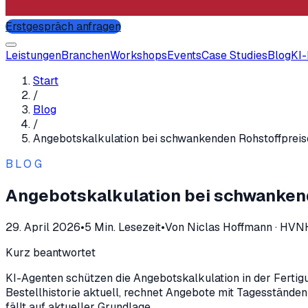
Erstgespräch anfragen
Leistungen
Branchen
Workshops
Events
Case Studies
Blog
KI
Start
/
Blog
/
Angebotskalkulation bei schwankenden Rohstoffpreis
BLOG
Angebotskalkulation bei schwankend
29. April 2026
•
5
Min. Lesezeit
•
Von
Niclas Hoffmann
·
HVNH
Kurz beantwortet
KI-Agenten schützen die Angebotskalkulation in der Fertigun
Bestellhistorie aktuell, rechnet Angebote mit Tagesständen 
fällt auf aktueller Grundlage.