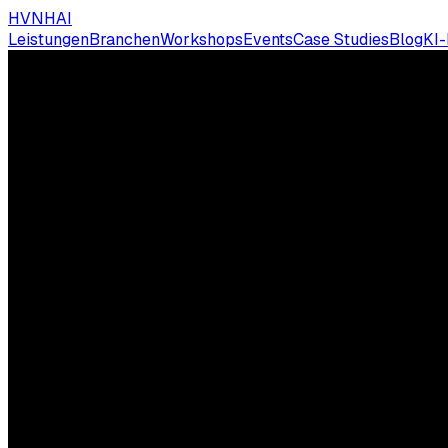
HVNH
AI
Leistungen
Branchen
Workshops
Events
Case Studies
Blog
KI