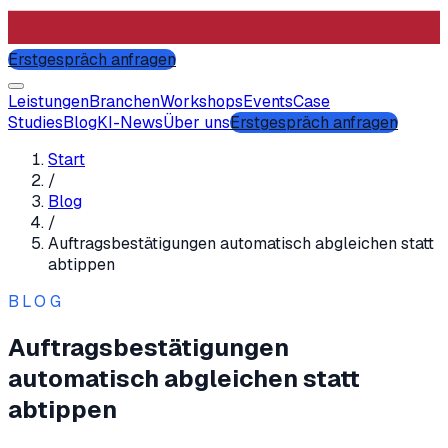
Erstgespräch anfragen
Leistungen
Branchen
Workshops
Events
Case
Studies
Blog
KI-News
Über uns
Erstgespräch anfragen
Start
/
Blog
/
Auftragsbestätigungen automatisch abgleichen statt
abtippen
BLOG
Auftragsbestätigungen
automatisch abgleichen statt
abtippen