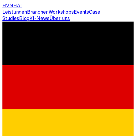
HVNH
AI
Leistungen
Branchen
Workshops
Events
Case
Studies
Blog
KI-News
Über uns