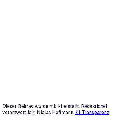
Niclas Hoffmann
Gründer & Geschäftsführer
,
HVNH AI
Niclas Hoffmann entwickelt mit
HVNH AI
KI-Agenten und
digitale Mitarbeiter, die wiederkehrende Prozesse im
Mittelstand übernehmen — von Marketing über
Backoffice bis Kundensupport. Mit 19 gründete er zwei
Unternehmen; heute ist er fester KI-Speaker der IHK
Siegen und beschäftigt sich intensiv mit Automatisierung
und Generative Engine Optimization (GEO).
LinkedIn
↗
Mehr über uns →
Dieser Beitrag wurde mit KI erstellt. Redaktionell
verantwortlich: Niclas Hoffmann.
KI-Transparenz