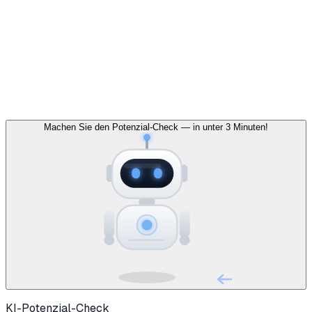
pausiert, sobald Sie mit der Maus darüber sind.
Blog
5 Min.
Material
Standardantworten vorbereitet, nichts geht unter.
Materialbe
Artikel les
Machen Sie den Potenzial-Check — in unter 3 Minuten!
KI-Potenzial-Check