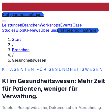
Erstgespräch anfragen
Leistungen
Branchen
Workshops
Events
Case
Studies
Blog
KI-News
Über uns
Erstgespräch anfragen
Start
/
Branchen
/
Gesundheitswesen
KI-AGENTEN FÜR
GESUNDHEITSWESEN
KI im Gesundheitswesen: Mehr Zeit
für Patienten, weniger für
Verwaltung.
Telefon, Rezeptwünsche, Dokumentation, Abrechnung: