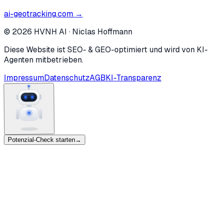
ai-geotracking.com →
©
2026
HVNH AI
·
Niclas Hoffmann
Diese Website ist SEO- & GEO-optimiert und wird von KI-
Agenten mitbetrieben.
Impressum
Datenschutz
AGB
KI-Transparenz
Potenzial-Check starten
→