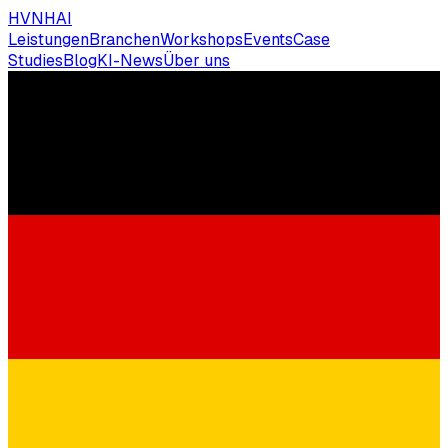
HVNH
AI
Leistungen
Branchen
Workshops
Events
Case
Studies
Blog
KI-News
Über uns