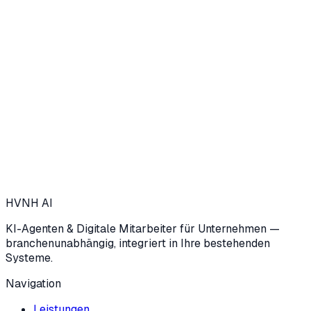
Oder finden Sie es in unter 3 Minuten heraus — mit unserem KI-
Agenten
HVNH
AI
KI-Agenten & Digitale Mitarbeiter für Unternehmen —
branchenunabhängig, integriert in Ihre bestehenden
Systeme.
Navigation
Leistungen