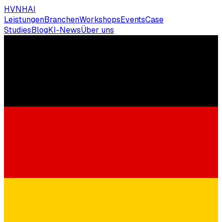
HVNH
AI
Leistungen
Branchen
Workshops
Events
Case
Studies
Blog
KI-News
Über uns