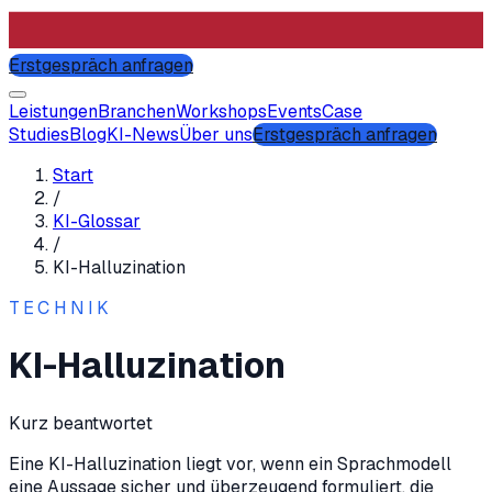
Erstgespräch anfragen
Leistungen
Branchen
Workshops
Events
Case
Studies
Blog
KI-News
Über uns
Erstgespräch anfragen
Start
/
KI-Glossar
/
KI-Halluzination
TECHNIK
KI-Halluzination
Kurz beantwortet
Eine KI-Halluzination liegt vor, wenn ein Sprachmodell
eine Aussage sicher und überzeugend formuliert, die