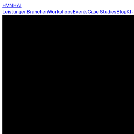
HVNH
AI
Leistungen
Branchen
Workshops
Events
Case Studies
Blog
KI