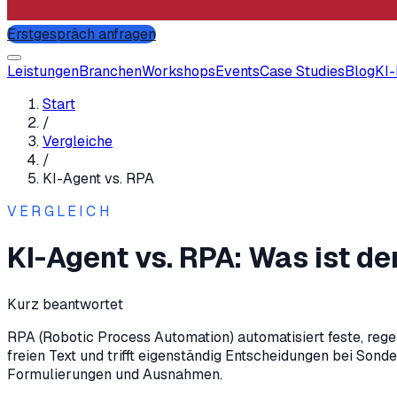
Erstgespräch anfragen
Leistungen
Branchen
Workshops
Events
Case Studies
Blog
KI
Start
/
Vergleiche
/
KI-Agent
vs.
RPA
VERGLEICH
KI-Agent vs. RPA: Was ist d
Kurz beantwortet
RPA (Robotic Process Automation) automatisiert feste, regel
freien Text und trifft eigenständig Entscheidungen bei Son
Formulierungen und Ausnahmen.