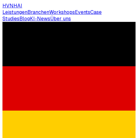
HVNH
AI
Leistungen
Branchen
Workshops
Events
Case
Studies
Blog
KI-News
Über uns