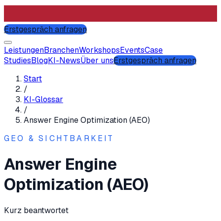
Erstgespräch anfragen
Leistungen
Branchen
Workshops
Events
Case
Studies
Blog
KI-News
Über uns
Erstgespräch anfragen
Start
/
KI-Glossar
/
Answer Engine Optimization (AEO)
GEO & SICHTBARKEIT
Answer Engine
Optimization (AEO)
Kurz beantwortet