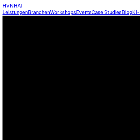
HVNH
AI
Leistungen
Branchen
Workshops
Events
Case Studies
Blog
KI